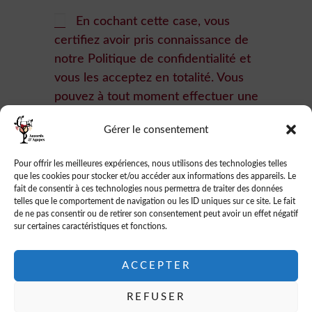
En cochant cette case, vous
certifiez avoir pris connaissance de
notre
Politique de confidentialité
et
vous les acceptez en totalité. Vous
pouvez à tout moment effectuer une
demande de renseignement à
Gérer le consentement
l'adresse suivante,
contact@accordsetagapes.fr.
Pour offrir les meilleures expériences, nous utilisons des technologies telles
que les cookies pour stocker et/ou accéder aux informations des appareils. Le
fait de consentir à ces technologies nous permettra de traiter des données
telles que le comportement de navigation ou les ID uniques sur ce site. Le fait
de ne pas consentir ou de retirer son consentement peut avoir un effet négatif
sur certaines caractéristiques et fonctions.
ACCEPTER
L'abus d'alcool est dangereux pour la santé.
REFUSER